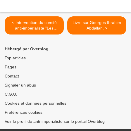
< Intervention du comité
Livre sur Georges Ibrahim
anti-impérialiste "Les
Abdallah. >
dernières colonies
françaises-Le droit à
l'autodétermination".(Vidéo)
Hébergé par Overblog
Top articles
Pages
Contact
Signaler un abus
C.G.U.
Cookies et données personnelles
Préférences cookies
Voir le profil de anti-imperialiste sur le portail Overblog