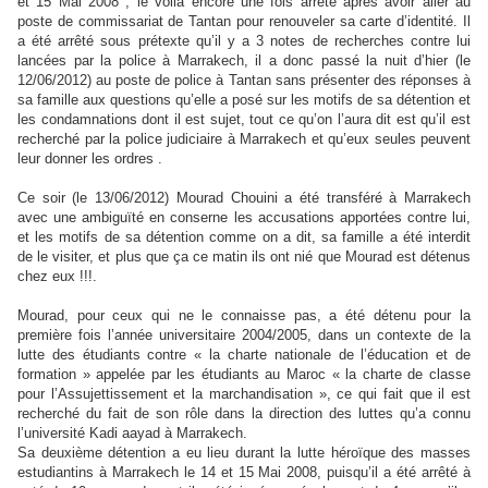
et 15 Mai 2008 , le voila encore une fois arrêté après avoir aller au
poste de commissariat de Tantan pour renouveler sa carte d’identité. Il
a été arrêté sous prétexte qu’il y a 3 notes de recherches contre lui
lancées par la police à Marrakech, il a donc passé
la nuit d’hier (le
12/06/2012) au poste de police à Tantan sans présenter des réponses à
sa famille aux questions qu’elle a posé sur les motifs de sa détention et
les condamnations dont il est sujet, tout ce qu’on l’aura dit est qu’il est
recherché par la police judiciaire à Marrakech et qu’eux seules peuvent
leur donner les ordres .
Ce soir (le 13/06/2012) Mourad Chouini a été transféré à Marrakech
avec une ambiguïté en conserne les accusations apportées contre lui,
et les motifs de sa détention comme on a dit, sa famille a été interdit
de le visiter, et plus que ça ce matin ils ont nié que Mourad est détenus
chez eux !!!.
Mourad, pour ceux qui ne le connaisse pas, a été détenu pour la
première fois l’a
nnée universitaire 2004/2005, dans un contexte de la
lutte des étudiants contre « la charte nationale de l’éducation et de
formation » appelée par les étudiants au Maroc « la charte de classe
pour l’Assujettissement et la marchandisation », ce qui fait que il est
recherché du fait de son rôle dans la direction des luttes qu’a connu
l’université Kadi aayad à Marrakech.
Sa deuxième détention a eu lieu durant la lutte héroïque des masses
estudiantins à Marrakech le 14 et 15 Mai 2008, puisqu’il a été arrêté à