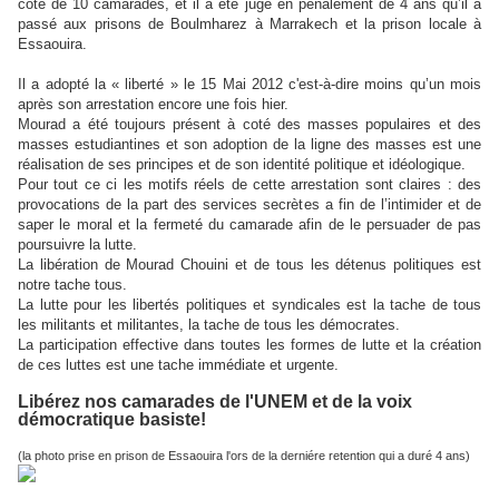
coté de 10 camarades, et il a été jugé en pénalement de 4 ans qu’il a
passé aux prisons de Boulmharez à Marrakech et la prison locale à
Essaouira.
Il a adopté la « liberté » le 15 Mai 2012 c'est-à-dire moins qu’un mois
après son arrestation encore une fois hier.
Mourad a été toujours présent à coté des masses populaires et des
masses estudiantines et son adoption de la ligne des masses est une
réalisation de ses principes et de son identité politique et idéologique.
Pour tout ce ci les motifs réels de cette arrestation sont claires : des
provocations de la part des services secrètes a fin de l’intimider et de
saper le moral et la fermeté du camarade afin de le persuader de pas
poursuivre la lutte.
La libération de Mourad Chouini et de tous les détenus politiques est
notre tache tous.
La lutte pour les libertés politiques et syndicales est la tache de tous
les militants et militantes, la tache de tous les démocrates.
La participation effective dans toutes les formes de lutte et la création
de ces luttes est une tache immédiate et urgente.
Libérez nos camarades de l'UNEM et de la voix
démocratique basiste!
(la photo prise en prison de Essaouira l'ors de la derniére retention qui a duré 4 ans)