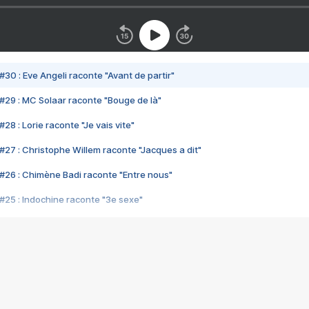
#30 : Eve Angeli raconte "Avant de partir"
#29 : MC Solaar raconte "Bouge de là"
28 : Lorie raconte "Je vais vite"
#27 : Christophe Willem raconte "Jacques a dit"
#26 : Chimène Badi raconte "Entre nous"
#25 : Indochine raconte "3e sexe"
#24 : Zaho raconte "C'est chelou"
#23 : Patrick Bruel raconte "Au café des délices"
#22 : Kyo raconte "Le chemin"
#21 : Nolwenn Leroy raconte "Cassé"