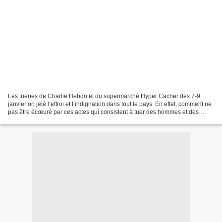
Les tueries de Charlie Hebdo et du supermarché Hyper Cacher des 7-9
janvier on jeté l’effroi et l’indignation dans tout le pays. En effet, comment ne
pas être écœuré par ces actes qui consistent à tuer des hommes et des
femmes du fait de leur profession...