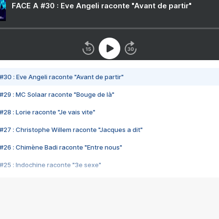
FACE A #30 : Eve Angeli raconte "Avant de partir"
#30 : Eve Angeli raconte "Avant de partir"
#29 : MC Solaar raconte "Bouge de là"
28 : Lorie raconte "Je vais vite"
#27 : Christophe Willem raconte "Jacques a dit"
#26 : Chimène Badi raconte "Entre nous"
#25 : Indochine raconte "3e sexe"
#24 : Zaho raconte "C'est chelou"
#23 : Patrick Bruel raconte "Au café des délices"
#22 : Kyo raconte "Le chemin"