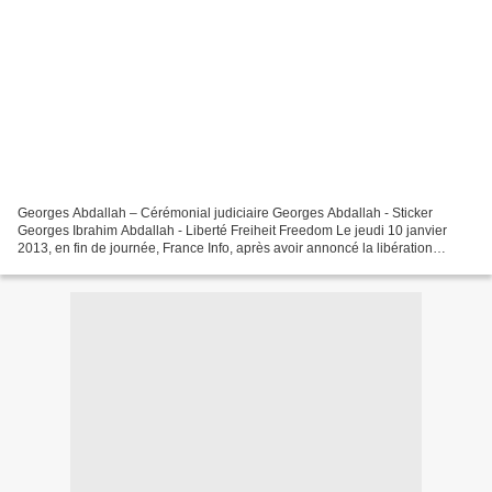
Georges Abdallah – Cérémonial judiciaire Georges Abdallah - Sticker
Georges Ibrahim Abdallah - Liberté Freiheit Freedom Le jeudi 10 janvier
2013, en fin de journée, France Info, après avoir annoncé la libération
proche de Georges Abdallah, titrait « Libération...