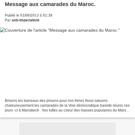
Message aux camarades du Maroc.
Publié le 01/06/2013 à 01:38
Par
anti-imperialiste
Brisons les barreaux des prisons pour nos frères Nous saluons
chaleureusement les camarades de la Voie démocratique basiste réunis ces
jours -ci à Marrakech . Vos luttes au coeur des masses populaires du Maroc
renforcent les nôtres, ici, au cœur de la...