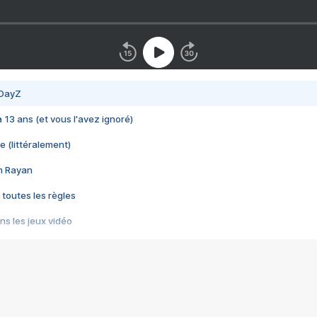
 DayZ
 a 13 ans (et vous l'avez ignoré)
e (littéralement)
im Rayan
 toutes les règles
s les jeux vidéo
us choquant de Rockstar ? - Le scandale BULLY
e plus moche de Steam
du RÊVE tourne au CAUCHEMAR