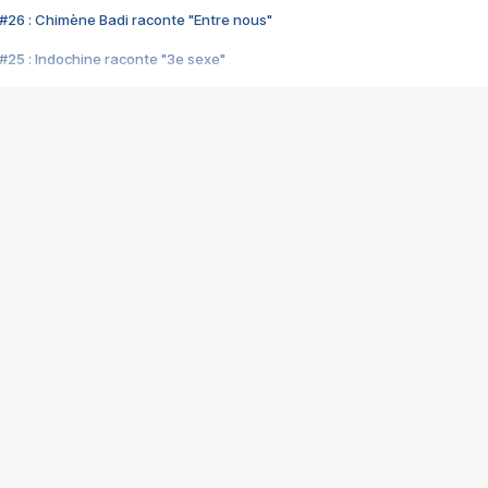
#26 : Chimène Badi raconte "Entre nous"
#25 : Indochine raconte "3e sexe"
#24 : Zaho raconte "C'est chelou"
#23 : Patrick Bruel raconte "Au café des délices"
#22 : Kyo raconte "Le chemin"
#21 : Nolwenn Leroy raconte "Cassé"
#20 : Patrick Hernandez raconte "Born to be alive"
#19 : Lorie raconte "Près de moi"
#18 : Michael Jones raconte "A nos actes manqués" (avec Jean-Jacque
#17 : Khaled raconte "Aïcha"
#16 : Corneille raconte "Parce qu'on vient de loin"
#15 : Indochine raconte "L'aventurier"