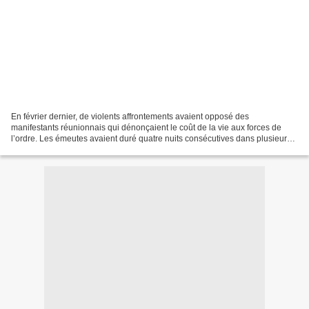
En février dernier, de violents affrontements avaient opposé des
manifestants réunionnais qui dénonçaient le coût de la vie aux forces de
l’ordre. Les émeutes avaient duré quatre nuits consécutives dans plusieurs
villes de l’île. Fin février, une vingtaine...