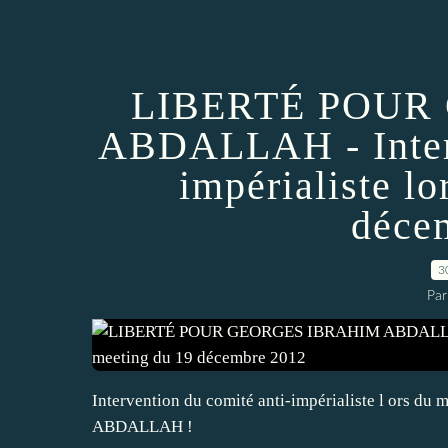
LIBERTÉ POUR
ABDALLAH - Interv
impérialiste l
déce
3
Par
Intervention du comité anti-impérialiste l ors
ABDALLAH !