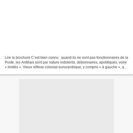
Lire la brochure C’est bien connu : quand ils ne sont pas fonctionnaires de la
Poste, les Antillais sont par nature indolents, débonnaires, apolitiques, voire
« limités ». Vieux réflexe colonial eurocentrique, y compris « à gauche », que
celui qui tend...