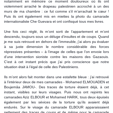
notamment en mémoire ce moment douloureux où ils ont
violemment arraché le drapeau palestinien accroché à un des
murs de ma chambre : ce fut comme s’il m’arrachait le cœur !
Puis ils ont également mis en miettes la photo du camarade
internationaliste Che Guevara et ont confisqué tous mes livres.
Une fois ceci réglé, ils m’ont sorti de l’appartement et m’ont
descendu, toujours sous un déluge d’insultes et de coups. Quand
je me suis retrouvé en dehors de l’immeuble, j’ai alors pu évaluer
à sa juste dimension le nombre considérable des forces
répressives présentes – à l’image de celles que l’on envoie lors
d’une intervention sioniste contre les maisons des Gazaouis.
C’est à cet instant précis que j’ai pris conscience que notre
situation était à l’égal de celle des Palestiniens.
Ils m’ont alors fait monter dans une estafette bleue : j’ai retrouvé
à l’intérieur deux de mes camarades - Mohamed ELMOUADEN et
Boujemâa JAMOU-. Des traces de torture étaient déjà, à cet
instant, visibles sur leurs visages. Puis nous ont rejoints les
camarades Aziz ELBOUR et Mohamed HARIK, tous deux épuisés
également par les sévices de la torture qu’ils avaient déjà
endurés. Sur le visage du camarade ELBOUR apparaissaient
nettement des traces de coups et de même pour le camarade