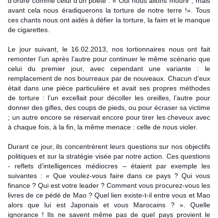
d’ordre comme celui d’un poète : « Oui nous allons mourir ; mais
avant cela nous éradiquerons la torture de notre terre !». Tous
ces chants nous ont aidés à défier la torture, la faim et le manque
de cigarettes.
Le jour suivant, le 16.02.2013, nos tortionnaires nous ont fait
remonter l’un après l’autre pour continuer le même scénario que
celui du premier jour, avec cependant une variante : le
remplacement de nos bourreaux par de nouveaux. Chacun d’eux
était dans une pièce particulière et avait ses propres méthodes
de torture : l’un excellait pour décoller les oreilles, l’autre pour
donner des gifles, des coups de pieds, ou pour écraser sa victime
; un autre encore se réservait encore pour tirer les cheveux avec
à chaque fois, à la fin, la même menace : celle de nous violer.
Durant ce jour, ils concentrèrent leurs questions sur nos objectifs
politiques et sur la stratégie visée par notre action. Ces questions
- reflets d’intelligences médiocres – étaient par exemple les
suivantes : « Que voulez-vous faire dans ce pays ? Qui vous
finance ? Qui est votre leader ? Comment vous procurez-vous les
livres de ce pédé de Mao ? Quel lien existe-t-il entre vous et Mao
alors que lui est Japonais et vous Marocains ? ». Quelle
ignorance ! Ils ne savent même pas de quel pays provient le