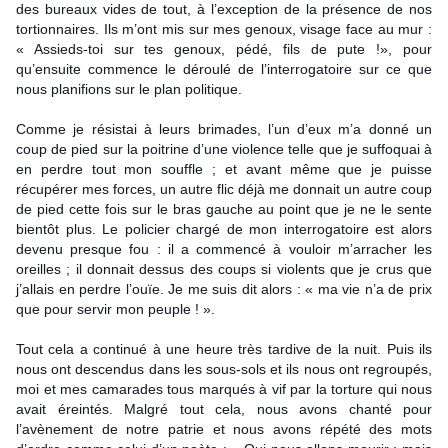
des bureaux vides de tout, à l’exception de la présence de nos
tortionnaires. Ils m’ont mis sur mes genoux, visage face au mur :
« Assieds-toi sur tes genoux, pédé, fils de pute !», pour
qu’ensuite commence le déroulé de l’interrogatoire sur ce que
nous planifions sur le plan politique.
Comme je résistai à leurs brimades, l’un d’eux m’a donné un
coup de pied sur la poitrine d’une violence telle que je suffoquai à
en perdre tout mon souffle ; et avant même que je puisse
récupérer mes forces, un autre flic déjà me donnait un autre coup
de pied cette fois sur le bras gauche au point que je ne le sente
bientôt plus. Le policier chargé de mon interrogatoire est alors
devenu presque fou : il a commencé à vouloir m’arracher les
oreilles ; il donnait dessus des coups si violents que je crus que
j’allais en perdre l’ouïe. Je me suis dit alors : « ma vie n’a de prix
que pour servir mon peuple ! ».
Tout cela a continué à une heure très tardive de la nuit. Puis ils
nous ont descendus dans les sous-sols et ils nous ont regroupés,
moi et mes camarades tous marqués à vif par la torture qui nous
avait éreintés. Malgré tout cela, nous avons chanté pour
l’avènement de notre patrie et nous avons répété des mots