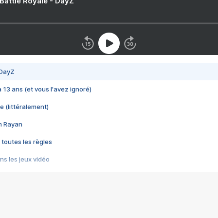
 Battle Royale - DayZ
 DayZ
 a 13 ans (et vous l'avez ignoré)
e (littéralement)
im Rayan
 toutes les règles
s les jeux vidéo
us choquant de Rockstar ? - Le scandale BULLY
e plus moche de Steam
du RÊVE tourne au CAUCHEMAR