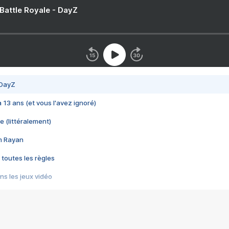
 Battle Royale - DayZ
 DayZ
 a 13 ans (et vous l'avez ignoré)
e (littéralement)
im Rayan
 toutes les règles
s les jeux vidéo
us choquant de Rockstar ? - Le scandale BULLY
e plus moche de Steam