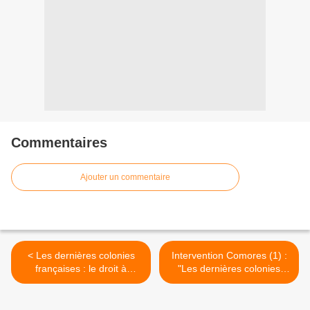
Commentaires
Ajouter un commentaire
< Les dernières colonies
Intervention Comores (1) :
françaises : le droit à
"Les dernières colonies
l'autodétermination (Tract
françaises-Le droit à
d'appel).
l'autodétermination"(Vidéo)
>