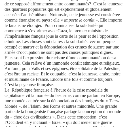
de ce supposé affrontement entre communautés? C'est la jeunesse
des quartiers populaires qui est explicitement et globalement
accusée d’antisémitisme. Notons-le, cette jeunesse est considérée
comme étrangère au pays : elle «
importe le conflit
». Elle importe
le fanatisme étranger. Pour criminaliser la solidarité qui
commence à s’exprimer avec Gaza, le premier ministre de
l’Impérialisme français joue la carte de la peur et de l’opposition
ethnique. Les choses sont claires : la solidarité avec un peuple
occupé et martyr et la dénonciation des crimes de guerre par une
armée d’occupation ne sont pas des causes politiques dignes.
Elles sont l’expression du racisme d’une communauté ou de sa
jeunesse. Cela relève d’un immonde conflit ethnique et religieux.
Au fond, pour Valls et ses épigones, être solidaire de la Palestine,
c’est être un raciste. Et le coupable, c’est la jeunesse, arabe, noire
et musulmane de France. Encore une fois et comme toujours.
C’est la psychose française.
La République française à l’heure de la crise mondiale du
capitalisme vit la montée du fascisme, comme partout en Europe,
une montée centrée sur la dénonciation des immigrés du « Tiers-
Monde », de l’Islam, des Roms et autres minorités. Une grande
partie de la bourgeoisie française partage la conception du monde
du « choc des civilisations ». Dans cette conception, c’est
l’Occident en y incluant « Israël » qui doit mener une guerre