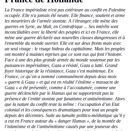
La France impérialiste n'est pas extérieure au conflit en Palestine
occupée. Elle n'a jamais été neutre. Elle finance, soutient et arme
les meurtriers de l’armée sioniste. A l’étranger, elle mène des
guerres en Syrie, au Mali, en Centrafrique ... Ses intérêts sont
inconciliables avec la liberté des peuples et ici en France, elle
mène une guerre déclarée aux nouvelles classes dangereuses et à
l'ensemble du monde ouvrier. Elle est sur deux fronts mais avec
un seul visage : le visage hideux du capitalisme. Mais les peuples
ont montré à maintes reprises que ce sont eux qui font l’histoire.
Face à une des plus grande armée du monde soutenue par les
puissances impérialistes, Gaza a résisté, Gaza a lutté. Grand
foyer historique de la résistance, Gaza s’est maintenue. En
France, c
e qu’on a nommé communément depuis deux mois
« guerre à Gaza » et qui est en réalité l’énième « massacre de
Gaza » a été présentée, comme à l’accoutumée, comme une
guerre déclenchée par le Hamas qui ne supporterait pas la
présence de l’entité sioniste par fanatisme et antisémitisme. Alors
que la nature du conflit reste la même : l’occupation d’un Etat
colonial et les conséquences dramatiques pour tout un peuple
depuis des décennies. Suite au tumulte politico-médiatique qu’il y
a eut en France autour du « danger Hamas », de la montée de
l’islamisme et de l’antisémitisme causés par une jeunesse des