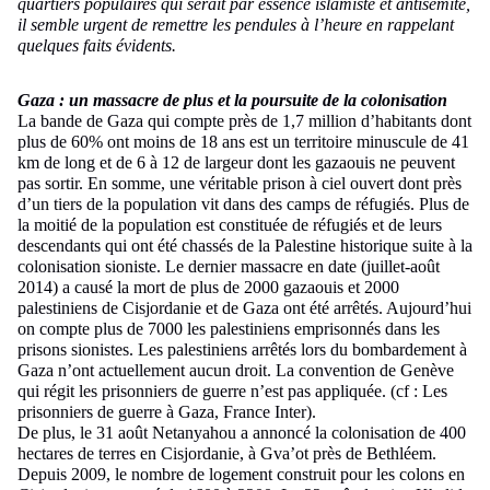
quartiers populaires qui serait par essence islamiste et antisémite,
il semble urgent de remettre les pendules à l’heure en rappelant
quelques faits évidents.
Gaza : un massacre de plus et la poursuite de la colonisation
La bande de Gaza qui compte près de 1,7 million d’habitants dont
plus de 60% ont moins de 18 ans est un territoire minuscule de 41
km de long et de 6 à 12 de largeur dont les gazaouis ne peuvent
pas sortir. En somme, une véritable prison à ciel ouvert dont près
d’un tiers de la population vit dans des camps de réfugiés. Plus de
la moitié de la population est constituée de réfugiés et de leurs
descendants qui ont été chassés de la Palestine historique suite à la
colonisation sioniste. Le dernier massacre en date (juillet-août
2014) a causé la mort de plus de 2000 gazaouis et 2000
palestiniens de Cisjordanie et de Gaza ont été arrêtés. Aujourd’hui
on compte plus de 7000 les palestiniens emprisonnés dans les
prisons sionistes. Les palestiniens arrêtés lors du bombardement à
Gaza n’ont actuellement aucun droit. La convention de Genève
qui régit les prisonniers de guerre n’est pas appliquée. (cf : Les
prisonniers de guerre à Gaza, France Inter).
De plus, le 31 août Netanyahou a annoncé la colonisation de 400
hectares de terres en Cisjordanie, à Gva’ot près de Bethléem.
Depuis 2009, le nombre de logement construit pour les colons en