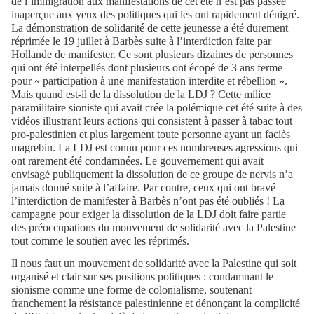
de l’immigration aux manifestations de cet été n’est pas passée
inaperçue aux yeux des politiques qui les ont rapidement dénigré.
La démonstration de solidarité de cette jeunesse a été durement
réprimée le 19 juillet à Barbès suite à l’interdiction faite par
Hollande de manifester. Ce sont plusieurs dizaines de personnes
qui ont été interpellés dont plusieurs ont écopé de 3 ans ferme
pour « participation à une manifestation interdite et rébellion ».
Mais quand est-il de la dissolution de la LDJ ? Cette milice
paramilitaire sioniste qui avait crée la polémique cet été suite à des
vidéos illustrant leurs actions qui consistent à passer à tabac tout
pro-palestinien et plus largement toute personne ayant un faciès
magrebin. La LDJ est connu pour ces nombreuses agressions qui
ont rarement été condamnées. Le gouvernement qui avait
envisagé publiquement la dissolution de ce groupe de nervis n’a
jamais donné suite à l’affaire. Par contre, ceux qui ont bravé
l’interdiction de manifester à Barbès n’ont pas été oubliés ! La
campagne pour exiger la dissolution de la LDJ doit faire partie
des préoccupations du mouvement de solidarité avec la Palestine
tout comme le soutien avec les réprimés.
Il nous faut un mouvement de solidarité avec la Palestine qui soit
organisé et clair sur ses positions politiques : condamnant le
sionisme comme une forme de colonialisme, soutenant
franchement la résistance palestinienne et dénonçant la complicité