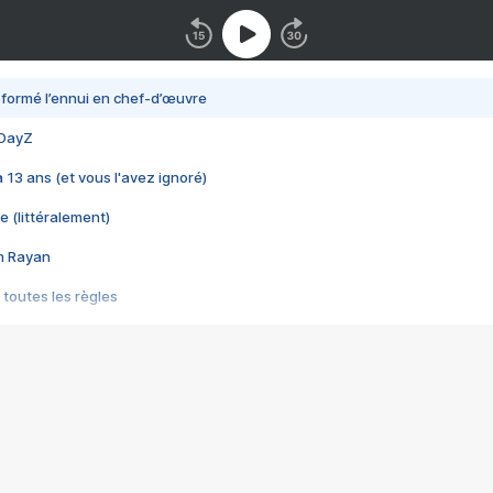
nsformé l’ennui en chef-d’œuvre
 DayZ
 a 13 ans (et vous l'avez ignoré)
e (littéralement)
im Rayan
 toutes les règles
s les jeux vidéo
us choquant de Rockstar ? - Le scandale BULLY
e plus moche de Steam
du RÊVE tourne au CAUCHEMAR