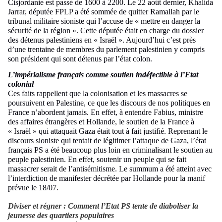
Cisjordanie est passé de 1600 à 2200. Le 22 août dernier, Khalida
Jarrar, députée FPLP a été sommée de quitter Ramallah par le
tribunal militaire sioniste qui l’accuse de « mettre en danger la
sécurité de la région ». Cette députée était en charge du dossier
des détenus palestiniens en « Israël ». Aujourd’hui c’est près
d’une trentaine de membres du parlement palestinien y compris
son président qui sont détenus par l’état colon.
L’impérialisme français comme soutien indéfectible à l’Etat
colonial
Ces faits rappellent que la colonisation et les massacres se
poursuivent en Palestine, ce que les discours de nos politiques en
France n’abordent jamais. En effet, à entendre Fabius, ministre
des affaires étrangères et Hollande, le soutien de la France à
« Israël » qui attaquait Gaza était tout à fait justifié. Reprenant le
discours sioniste qui tentait de légitimer l’attaque de Gaza, l’état
français PS a été beaucoup plus loin en criminalisant le soutien au
peuple palestinien. En effet, soutenir un peuple qui se fait
massacrer serait de l’antisémitisme. Le summum a été atteint avec
l’interdiction de manifester décrétée par Hollande pour la manif
prévue le 18/07.
Diviser et régner : Comment l’Etat PS tente de diaboliser la
jeunesse des quartiers populaires