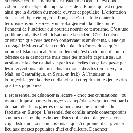
défensive contre la barbarie de l’Islam menaçant. C’est donc la
cohérence des objectifs impérialistes de la France qui est en jeu
ainsi que la division du monde ouvrier et populaire. L’orientation
de la « politique étrangère » française c’est la lutte contre le
terrorisme islamiste avec son prolongement : la lutte contre
l’ennemi de l’intérieur qui pourrait nourrir ce terrorisme. C’est une
politique qui attise l’ethnicisation de la société. C’est la même
orientation que celle des néo-conservateurs américains. Celle qui
a ravagé le Moyen-Orient en décuplant les forces de ce qu’on
nomme l’Islam radical. Son fondement c’est évidemment non la
défense de la démocratie mais celle des intérêts capitalistes. La
gestion de la crise capitaliste par les autorités françaises passe par
les interventions militaires plus ou moins directes (en Libye, au
Mali, en Centrafrique, en Syrie, en Irak). A l’intérieur, la
bourgeoisie gère la crise en diabolisant et réprimant les jeunes des
quartiers populaires.
Il est essentiel de dénoncer la lecture « choc des civilisations » du
monde, imposé par les bourgeoisies impérialistes qui tentent par là
de maquiller leurs guerres de rapine ainsi que la montée du
fascisme en Europe. L’essentiel des conflits armés contemporains
sont nés des politiques impérialistes qui tentent de gérer la crise
capitaliste que nous connaissons et qui s’en prennent en premier
lieu aux masses populaires d’ici et d’ailleurs. Dénoncer