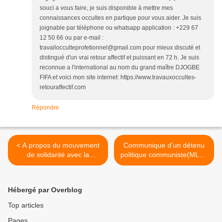
souci a vous faire, je suis disponible à mettre mes
connaissances occultes en partique pour vous aider. Je suis
joignable par téléphone ou whatsapp application : +229 67
12 50 66 ou par e-mail :
travailocculteprofetionnel@gmail.com pour mieux discuté et
distingué d'un vrai retour affectif et puissant en 72 h. Je suis
reconnue a l'international au nom du grand maître DJOGBE
FIFA et voici mon site internet: https://www.travauxoccultes-
retouraffectif.com
Répondre
< A propos du mouvement
Communique d'un détenu
de solidarité avec la
politique communiste(MLM)
Palestine et du Hamas.
du Maroc. >
Hébergé par Overblog
Top articles
Pages