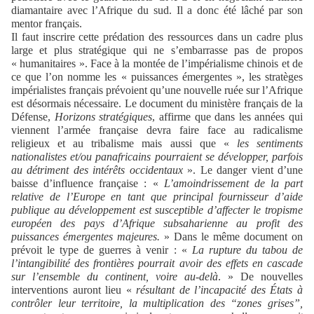
diamantaire avec l’Afrique du sud. Il a donc été lâché par son
mentor français.
Il faut inscrire cette prédation des ressources dans un cadre plus
large et plus stratégique qui ne s’embarrasse pas de propos
« humanitaires ». Face à la montée de l’impérialisme chinois et de
ce que l’on nomme les « puissances émergentes », les stratèges
impérialistes français prévoient qu’une nouvelle ruée sur l’Afrique
est désormais nécessaire. Le document du ministère français de la
Défense,
Horizons stratégiques
, affirme que dans les années qui
viennent l’armée française devra faire face au radicalisme
religieux et au tribalisme mais aussi que «
les sentiments
nationalistes et/ou panafricains pourraient se développer, parfois
au détriment des intérêts occidentaux
». Le danger vient d’une
baisse d’influence française : «
L’amoindrissement de la part
relative de l’Europe en tant que principal fournisseur d’aide
publique au développement est susceptible d’affecter le tropisme
européen des pays d’Afrique subsaharienne au profit des
puissances émergentes majeures.
» Dans le même document on
prévoit le type de guerres à venir : «
La rupture du tabou de
l’intangibilité des frontières pourrait avoir des effets en cascade
sur l’ensemble du continent, voire au-delà
. » De nouvelles
interventions auront lieu «
résultant de l’incapacité des États à
contrôler leur territoire, la multiplication des “zones grises”,