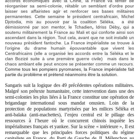
accords économiques avec la Chine, la France va tenter de
réorganiser sa semi-colonie, rétablir un semblant d’ordre pour
laisser ses affairistes agir et renforcer ses bases militaires
permanentes.
Cette semaine le président centrafricain,
Michel
Djotodia, mis au pouvoir par la coalition Séléka,
a été
démissionné par son mentor, le Tchadien
,
Idriss Déby
,
qui a
soutenu militairement la France au Mali et qui conforte ainsi son
ascendant dans la région. Tout cela, avant que ne soit installé un
nouveau président fantoche. La France impérialiste se trouve à
l’origine du drame humain épouvantable que vivent les
Centrafricains (elle a organisé les accords entre la Séléka et le
clan Bozizé suite à une première guerre civile) mais dans le
chaos ambiant elle peut encore se présenter comme un recours.
Comme tous les pompiers pyromanes, la France impérialiste fait
partie du problème et prétend néanmoins être la solution.
Sangaris suit la logique des 49 précédentes opérations militaires.
Malgré son prétexte humanitaire, cette intervention dans une des
semi-colonies les plus liées à la France constitue une opération de
brigandage international sous mandat onusien. Loin de la
protection de populations martyrisées par les milices Séléka et
anti-balaka (anti-machettes), l’enjeu central est le pillage des
ressources à l’heure où le concurrent chinois inquiète les
impérialismes français et yankee. Sur la scène « intérieure », Il est
remarquable que les principales forces politiques du régime
capitaliste en France, du Parti de Gauche de JL Mélenchon au