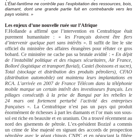
L’État-fantôme ne contrôle pas l’exploitation des ressources, bois,
diamant, dont une grande partie fuit en contrebande vers les
pays voisins. »
Les enjeux d’une nouvelle ruée sur l’Afrique
F.Hollande a affirmé que l’intervention en Centrafrique était
purement humanitaire :
«
les Français doivent être fiers
d’intervenir quelque part sans intérêts
».
Il suffit de lire le site
officiel du ministère des affaires étrangères pour réfuter ce gros
bobard. Ce ministère ne cache pas sa brutale avidité : «
En dépit
de l’instabilité politique et des risques sécuritaires, Air France,
Bolloré (logistique et transport fluvial), Castel (boissons et sucre),
Total (stockage et distribution des produits pétroliers), CFAO
(distribution automobile) ont maintenu leurs implantations en
RCA. L’arrivée en 2007 de France Télécom dans la téléphonie
mobile marque un certain intérêt des investisseurs français. Les
pillages consécutifs à la prise de Bangui par les rebelles le
24 mars ont fortement perturbé l’activité des entreprises
françaises
».
La Centrafrique n’est pas un pays qui produit
énormément de richesses à part les diamants et l’or mais son sous-
sol est riche en beauxite et en uranium. On a trouvé récemment au
nord des gisements de pétrole. L’ex-président Bozizé a commis
un crime de lèse majesté en signant des accords de prospection
pétrolière avec le géant chinois CNPC et en négociant la filière