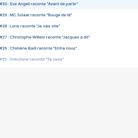
#30 : Eve Angeli raconte "Avant de partir"
#29 : MC Solaar raconte "Bouge de là"
28 : Lorie raconte "Je vais vite"
#27 : Christophe Willem raconte "Jacques a dit"
#26 : Chimène Badi raconte "Entre nous"
#25 : Indochine raconte "3e sexe"
#24 : Zaho raconte "C'est chelou"
#23 : Patrick Bruel raconte "Au café des délices"
#22 : Kyo raconte "Le chemin"
#21 : Nolwenn Leroy raconte "Cassé"
#20 : Patrick Hernandez raconte "Born to be alive"
#19 : Lorie raconte "Près de moi"
#18 : Michael Jones raconte "A nos actes manqués" (avec Jean-Jacque