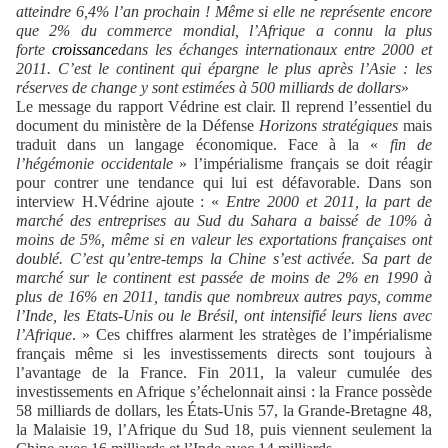
atteindre 6,4% l’an prochain ! Même si elle ne représente encore
que 2% du commerce mondial, l’Afrique a connu la plus
forte
croissance
dans les échanges internationaux entre 2000 et
2011. C’est le continent qui épargne le plus après l’Asie : les
réserves de change y sont estimées à 500 milliards de dollars
»
Le message du rapport Védrine est clair. Il reprend l’essentiel du
document du ministère de la Défense
Horizons stratégiques
mais
traduit dans un langage économique. Face à la «
fin de
l’hégémonie occidentale
» l’impérialisme français se doit réagir
pour contrer une tendance qui lui est défavorable. Dans son
interview H.Védrine ajoute : «
Entre 2000 et 2011, la part de
marché des entreprises au Sud du Sahara a baissé de 10% à
moins de 5%, même si en valeur les exportations françaises ont
doublé. C’est qu’entre-temps la Chine s’est activée. Sa part de
marché sur le continent est passée de moins de 2% en 1990 à
plus de 16% en 2011, tandis que nombreux autres pays, comme
l’Inde, les Etats-Unis ou le Brésil, ont intensifié leurs liens avec
l’Afrique
. »
Ces chiffres alarment les stratèges de l’impérialisme
français même si les investissements directs sont toujours à
l’avantage de la France.
Fin 2011, la valeur cumulée des
investissements en Afrique s’échelonnait ainsi : la France possède
58 milliards de dollars, les États-Unis 57, la Grande-Bretagne 48,
la Malaisie 19, l’Afrique du Sud 18, puis viennent seulement la