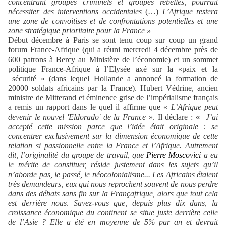
concentrant groupes criminels et groupes rebelles, pourrait
nécessiter des interventions occidentales
(…)
L’Afrique restera
une zone de convoitises et de confrontations potentielles et une
zone stratégique prioritaire pour la
France
»
Début décembre à Paris se sont tenu coup sur coup un grand
forum
France-Afrique (qui a réuni mercredi 4 décembre près de
600 patrons à Bercy au Ministère de l’économie) et un sommet
politique France-Afrique à l’Elysée axé sur la «paix et la
sécurité » (dans lequel Hollande a annoncé la formation de
20000 soldats africains par la France). Hubert Védrine, ancien
ministre de Mitterand et éminence grise de l’impérialisme français
a remis un rapport dans le quel il affirme que
«
L’Afrique peut
devenir le nouvel 'Eldorado' de la France
». Il déclare :
«
J’ai
accepté cette mission parce que l’idée était originale : se
concentrer exclusivement sur la dimension économique de cette
relation si passionnelle entre la France et l’Afrique. Autrement
dit, l’originalité du groupe de travail, que
Pierre Moscovici
a eu
le mérite de constituer, réside justement dans les sujets qu’il
n’aborde pas, le passé, le néocolonialisme... Les Africains étaient
très demandeurs, eux qui nous reprochent souvent de nous perdre
dans des débats sans fin sur la Françafrique, alors que tout cela
est derrière nous
.
Savez-vous que, depuis plus dix dans, la
croissance économique du continent se situe juste derrière celle
de l’Asie ? Elle a été en moyenne de 5% par an et devrait