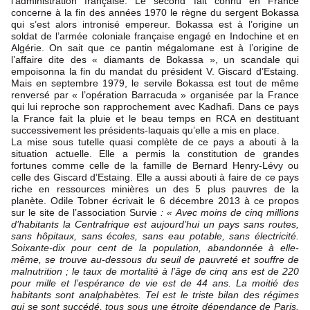
l’administration française. Le second fait connu en France
concerne à la fin des années 1970 le règne du sergent Bokassa
qui s’est alors intronisé empereur. Bokassa est à l’origine un
soldat de l’armée coloniale française engagé en Indochine et en
Algérie. On sait que ce pantin mégalomane est à l’origine de
l’affaire dite des « diamants de Bokassa », un scandale qui
empoisonna la fin du mandat du président V. Giscard d’Estaing.
Mais en septembre 1979, le servile Bokassa est tout de même
renversé par « l’opération Barracuda » organisée par la France
qui lui reproche son rapprochement avec Kadhafi. Dans ce pays
la France fait la pluie et le beau temps en RCA
en destituant
successivement les présidents-laquais qu’elle a mis en place.
La mise sous tutelle quasi complète de ce pays a abouti à la
situation actuelle. Elle a permis la constitution de grandes
fortunes comme celle de la famille de Bernard Henry-Lévy ou
celle des Giscard d’Estaing. Elle a aussi abouti à faire de ce pays
riche en ressources minières un des 5 plus pauvres de la
planète. Odile Tobner écrivait le 6 décembre 2013 à ce propos
sur le site de l’association Survie
: «
Avec moins de cinq millions
d’habitants la Centrafrique est aujourd’hui un pays sans routes,
sans hôpitaux, sans écoles, sans eau potable, sans électricité.
Soixante-dix pour cent de la population, abandonnée à elle-
même, se trouve au-dessous du seuil de pauvreté et souffre de
malnutrition ; le taux de mortalité à l’âge de cinq ans est de 220
pour mille et l’espérance de vie est de 44 ans. La moitié des
habitants sont analphabètes. Tel est le triste bilan des régimes
qui se sont succédé, tous sous une étroite dépendance de Paris.