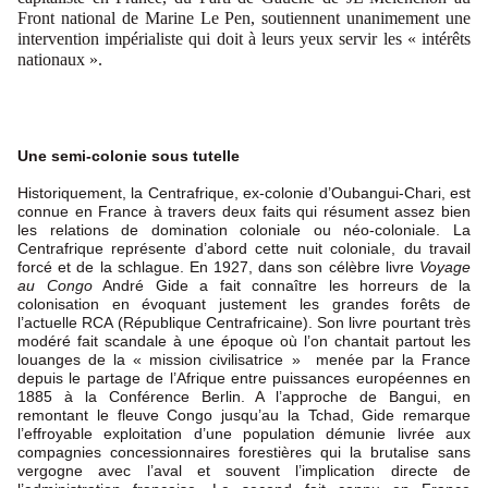
Front national de Marine Le Pen, soutiennent unanimement une
intervention impérialiste qui doit à leurs yeux servir les « intérêts
nationaux ».
Une semi-colonie sous tutelle
Historiquement, la Centrafrique, ex-colonie d’Oubangui-Chari, est
connue en France à travers deux faits qui résument assez bien
les relations de domination coloniale ou néo-coloniale. La
Centrafrique représente d’abord cette nuit coloniale, du travail
forcé et de la schlague. En 1927, dans son célèbre livre
Voyage
au Congo
André Gide a fait connaître les horreurs de la
colonisation en évoquant justement les grandes forêts de
l’actuelle RCA (République Centrafricaine). Son livre pourtant très
modéré fait scandale à une époque où l’on chantait partout les
louanges de la « mission civilisatrice » menée par la France
depuis le partage de l’Afrique entre puissances européennes en
1885 à la Conférence Berlin. A l’approche de Bangui, en
remontant le fleuve Congo jusqu’au la Tchad, Gide remarque
l’effroyable exploitation d’une population démunie livrée aux
compagnies concessionnaires forestières qui la brutalise sans
vergogne avec l’aval et souvent l’implication directe de