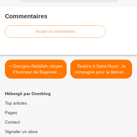
Commentaires
Ajouter un commentaire
< Georges Abdallah citoyen
Taubira à Saint-Ouen : la
d'honneur de Bagnolet :
campagne pour la libération
meeting le Jeudi 16 Janvier.
de Georges Abdallah
s'invite au meeting du PS. >
Hébergé par Overblog
Top articles
Pages
Contact
Signaler un abus